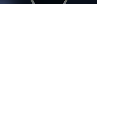
FACEBOOK:
Tietosuoja- ja rekisteriseloste
YHTEYSTIETOMME:
​​​​​​​​​​​​​​​​​​​​Puh.
0468868196
Sähköpostitse:
info(at)maxjoacimcosmetics.com
All Max Joacim Cosmetics Ltd trademarks and
commercial names are protected and owned by
Max Joacim Cosmetics Ltd Helsinki Finland .