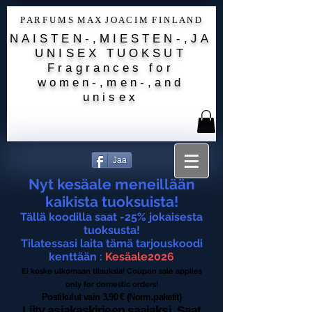
P A R F U M S M A X J O A C I M F I N L A N D
NAISTEN-,MIESTEN-,JA
UNISEX TUOKSUT
Fragrances for
women-,men-,and
unisex
Jaa
Nyt kesäale meneillään
kaikista tuoksuista!
Tällä koodilla saat -25% jokaisesta
tuoksusta!
Tilatessasi laita tämä tarjouskoodi
kenttään :
Kesäale2026
Ei koske ulkomaan tilauksia! Coupon sale applies
only for domestic orders!
Postikulut vain 3,90 € (Norm.paketit)
Liity asiakaskirjeen saajaksi. Saat