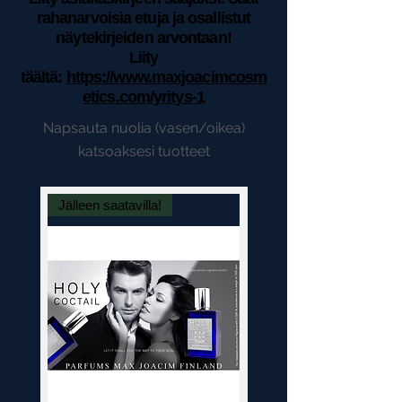
rahanarvoisia etuja ja osallistut
näytekirjeiden arvontaan!
Liity
täältä:
https://www.maxjoacimcosm
etics.com/yritys-1
Napsauta nuolia (vasen/oikea)
katsoaksesi tuotteet
Jälleen saatavilla!