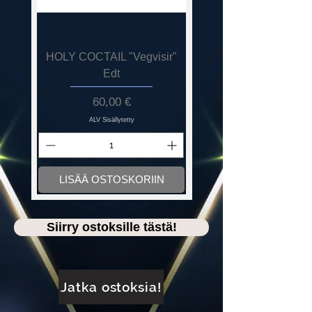
HOLY COCTAIL "Vegvisir"
HELSINKI SPIRIT BY
Edt
Hinta
60,00 €
ALV Sisällytetty
LISÄÄ OSTOSKORIIN
LISÄÄ OSTOSKORI
Siirry ostoksille tästä!
Jatka ostoksia!